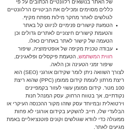
של האתר בנושאים רלוונטיים הכתובים על פי
כללים מסוימים ומכילים את הביטויים הרלוונטיים
לגולשים לאחר מחקר מילות מפתח מקיף.
הטמעת קישורים פנימיים לניווט קל באתר
והטעמת קישורים חיצוניים לאתרים גדולים וכן
הטעמה של קישור לאתר באתרים כאלו.
עבודה טכנית מקיפה של אופטימזציה, שיפור
חווית המשתמש
, הטעמת פיקסלים ופלאגינים,
שיפור זמני הטעינה וכן הלאה.
לצורך השוואה ניתן לומר שקידום אורגני (SEO) הוא
ריצת מרתון לעומת קידום ממומן (PPC) שהוא ריצת
100 מטר. קידום ממומן עשוי לעזור בקמפיינים
נקודתיים, אך בטווח הרחוק, עסק המנהל חנות
וירטואלית ובמיוחד עסק שזהו מקור ההכנסה העיקרי או
הבלעדי שלו, חייב להשקיע בקידום אורגני לא פחות
ממעולה כדי לוודא שגולשים וקונים פוטנציאליים באמת
מגיעים לאתר.